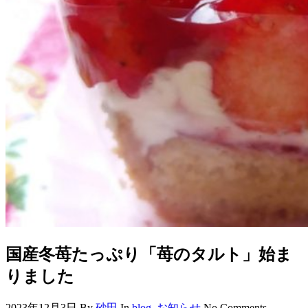
国産冬苺たっぷり「苺のタルト」始ま
りました
2023年12月3日
By
砂田
In
blog
,
お知らせ
No Comments