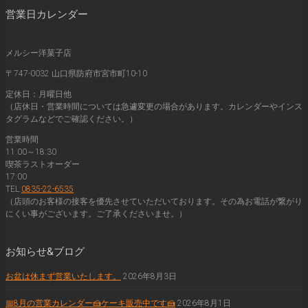
営業日カレンダー
メルシー洋菓子店
〒747-0032 山口県防府市宮市町10-10
定休日：月曜日他
（店休日・営業時間については急遽変更の場合があります。カレンダーやインス
タグラムなどでご確認ください。）
営業時間
11:00～18:30
喫茶ラストオーダー
17:00
TEL:
0835-22-6535
（店頭のお客様の接客を優先させていただいております。その為お電話が繋がり
にくい事がございます。ご了承くださいませ。）
お知らせ&ブログ
お盆は休まず営業いたします。
2026年8月3日
📅8月の営業カレンダー🍰ケーキ販売中です🍰
2026年8月1日