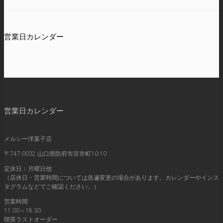
営業日カレンダー
営業日カレンダー
メルシー洋菓子店
〒747-0032 山口県防府市宮市町10-10
定休日：月曜日他
（店休日・営業時間については急遽変更の場合があります。カレンダーやインス
タグラムなどでご確認ください。）
営業時間
11:00～18:30
喫茶ラストオーダー