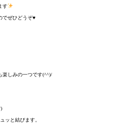
ます
のでぜひどうぞ♥
しみの一つです(^^)/
)
キュッと結びます。