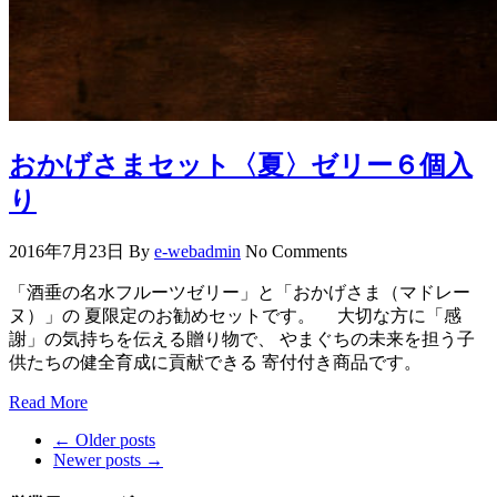
おかげさまセット〈夏〉ゼリー６個入
り
2016年7月23日
By
e-webadmin
No Comments
「酒垂の名水フルーツゼリー」と「おかげさま（マドレー
ヌ）」の 夏限定のお勧めセットです。 大切な方に「感
謝」の気持ちを伝える贈り物で、 やまぐちの未来を担う子
供たちの健全育成に貢献できる 寄付付き商品です。
Read More
←
Older posts
Newer posts
→