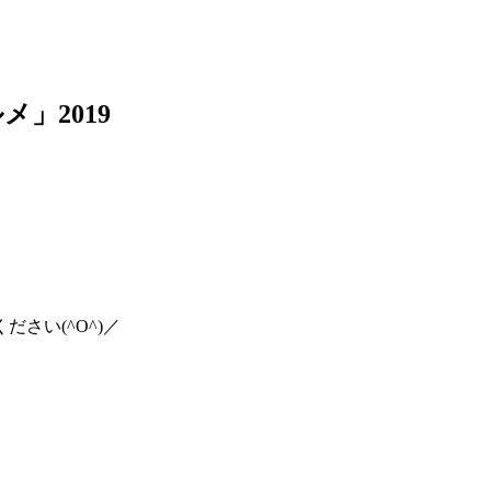
」2019
さい(^O^)／