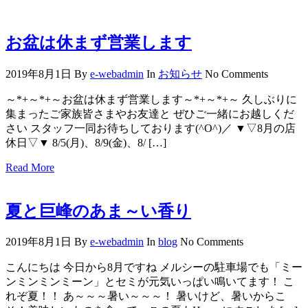
お盆は休まず営業します
2019年8月1日
By
e-webadmin
In
お知らせ
No Comments
～*+～*+～お盆は休まず営業します～*+～*+～ 久しぶりに
集まったご家族皆さまやお友達と ぜひご一緒にお越しくだ
さい スタッフ一同お待ちしております(^O^)／ ▼▽8月の店
休日▽▼ 8/5(月)、8/9(金)、8/ […]
Read More
夏と巨峰のあま～い香り
2019年8月1日
By
e-webadmin
In
blog
No Comments
こんにちは 今日から8月ですね メルシーの駐車場でも「ミー
ンミンミンミーン」とセミが元気いっぱい鳴いてます！ こ
れぞ夏！！ あ～～～暑い～～～！ 暑いけど、暑いからこ