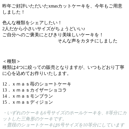
昨年ご好評いただいたxmasカットケーキを、今年もご用意
しました！
色んな種類をシェアしたい！
2人だから小さいサイズがちょうどいい♪
ご自分へのご褒美にとびきり美味しいケーキを！
そんな声をカタチにしました
＜種類＞
種類は4つに絞っての販売となりますが、いつもどおり丁寧
に心を込めてお作りいたします。
12．ｘｍａｓ苺のショートケーキ
13．ｘｍａｓカイザーショコラ
14．ｘｍａｓモンブラン
15．ｘｍａｓディジョン
・いずれのケーキも6号サイズのホールケーキを、8等分にカ
ットした三角形のケーキです。
・普段のショートケーキは6号サイズを10等分にしています