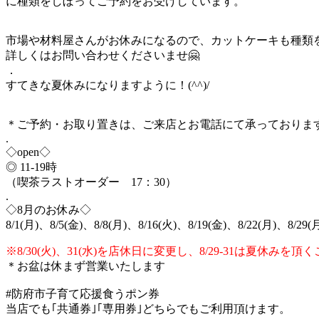
に種類をしぼってご予約をお受けしています。
市場や材料屋さんがお休みになるので、カットケーキも種類
詳しくはお問い合わせくださいませ🤗
．
すてきな夏休みになりますように！(^^)/
＊ご予約・お取り置きは、ご来店とお電話にて承っております
.
◇open◇
◎ 11-19時
（喫茶ラストオーダー 17：30）
.
◇8月のお休み◇
8/1(月)、8/5(金)、8/8(月)、8/16(火)、8/19(金)、8/22(月)、8/29(月
※8/30(火)、31(水)を店休日に変更し、8/29-31は夏休みを
＊お盆は休まず営業いたします
#防府市子育て応援食うポン券
当店でも｢共通券｣｢専用券｣どちらでもご利用頂けます。