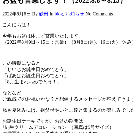
お盆も営業します！（2022.8.8～8.15）
2022年8月6日
By
砂田
In
blog
,
お知らせ
No Comments
こんにちは！
今年もお盆は休まず営業いたします。
（2022年8月9日～15日：営業）（8月8日(月)、16日(火)：休み
この時期になると
「じいじお誕生日おめでとう」
「ばあばお誕生日おめでとう」
「8月生まれおめでとう！」
などなど
ご親戚でのお祝いかな？と想像するメッセージが増えてきま
私も夏休みには、祖父母やいとこ達と集まるのが楽しみでした(*^
お誕生日ケーキですが、お盆の期間は
｢純生クリームデコレーション｣（写真は5号サイズ）